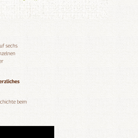
auf sechs
inzelnen
er
erzliches
chichte beim