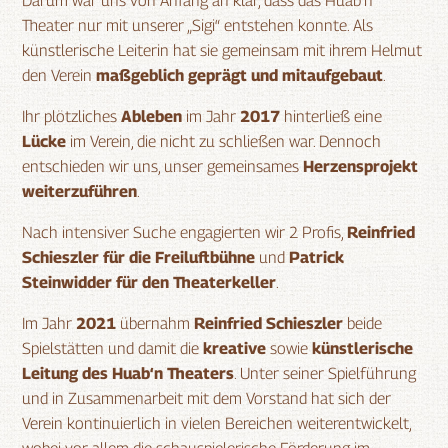
Darum war uns von Anfang an klar, dass das Huab‘n
Theater nur mit unserer „Sigi“ entstehen konnte. Als
künstlerische Leiterin hat sie gemeinsam mit ihrem Helmut
den Verein
maßgeblich geprägt und mitaufgebaut
.
Ihr plötzliches
Ableben
im Jahr
2017
hinterließ eine
Lücke
im Verein, die nicht zu schließen war. Dennoch
entschieden wir uns, unser gemeinsames
Herzensprojekt
weiterzuführen
.
Nach intensiver Suche engagierten wir 2 Profis,
Reinfried
Schieszler für die Freiluftbühne
und
Patrick
Steinwidder für den Theaterkeller
.
Im Jahr
2021
übernahm
Reinfried Schieszler
beide
Spielstätten und damit die
kreative
sowie
künstlerische
Leitung
des Huab‘n Theaters
. Unter seiner Spielführung
und in Zusammenarbeit mit dem Vorstand hat sich der
Verein kontinuierlich in vielen Bereichen weiterentwickelt,