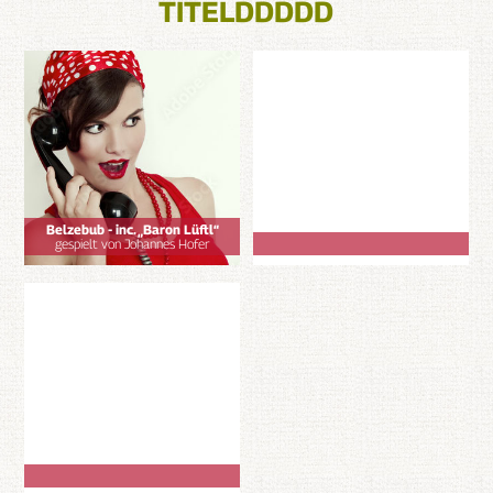
TITELDDDDD
Belzebub - inc. „Baron Lüftl“
gespielt von Johannes Hofer