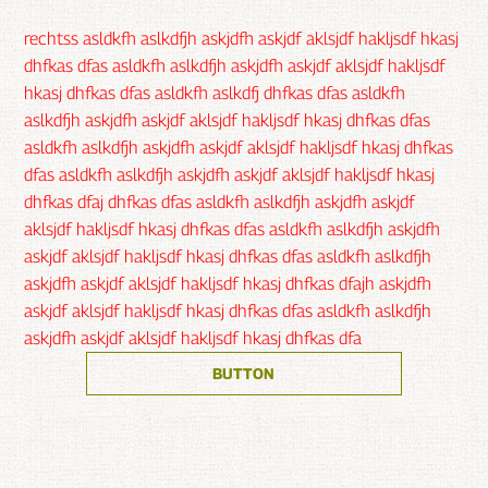
rechtss asldkfh aslkdfjh askjdfh askjdf aklsjdf hakljsdf hkasj
dhfkas dfas asldkfh aslkdfjh askjdfh askjdf aklsjdf hakljsdf
hkasj dhfkas dfas asldkfh aslkdfj dhfkas dfas asldkfh
aslkdfjh askjdfh askjdf aklsjdf hakljsdf hkasj dhfkas dfas
asldkfh aslkdfjh askjdfh askjdf aklsjdf hakljsdf hkasj dhfkas
dfas asldkfh aslkdfjh askjdfh askjdf aklsjdf hakljsdf hkasj
dhfkas dfaj dhfkas dfas asldkfh aslkdfjh askjdfh askjdf
aklsjdf hakljsdf hkasj dhfkas dfas asldkfh aslkdfjh askjdfh
askjdf aklsjdf hakljsdf hkasj dhfkas dfas asldkfh aslkdfjh
askjdfh askjdf aklsjdf hakljsdf hkasj dhfkas dfajh askjdfh
askjdf aklsjdf hakljsdf hkasj dhfkas dfas asldkfh aslkdfjh
askjdfh askjdf aklsjdf hakljsdf hkasj dhfkas dfa
BUTTON