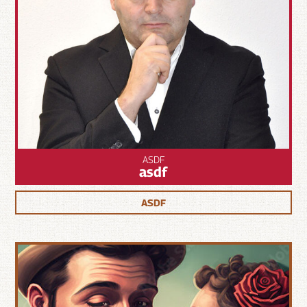
ASDF
asdf
ASDF