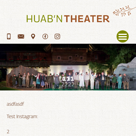
Menü
111
2222
asdfasdf
Test Instagram:
2