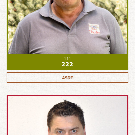
111
222
ASDF