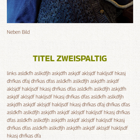
Neben Bild
TITEL ZWEISPALTIG
links asldkfh aslkdfjh askjdfh askjdf aklsjdf hakljsdf hkasj
dhfkas dfaj dhfkas dfas asldkfh aslkdfjh askjdfh askjdf
aklsjdf hakljsdf hkasj dhfkas dfas asldkfh aslkdfjh askjdfh
askjdf aklsjdf hakljsdf hkasj dhfkas dfas asldkfh aslkdfjh
askjdfh askjdf aklsjdf hakljsdf hkasj dhfkas dfaj dhfkas dfas
asldkfh aslkdfjh askjdfh askjdf aklsjdf hakljsdf hkasj dhfkas
dfas asldkfh aslkdfjh askjdfh askjdf aklsjdf hakljsdf hkasj
dhfkas dfas asldkfh aslkdfjh askjdfh askjdf aklsjdf hakljsdf
hkasj dhfkas dfa